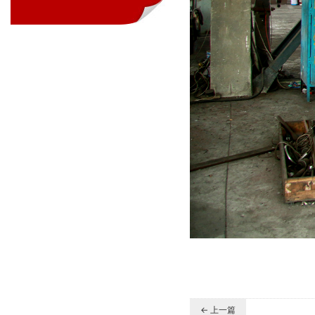
← 上一篇