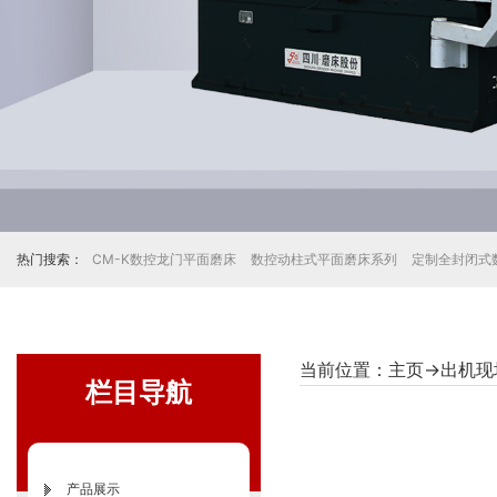
热门搜索：
CM-K数控龙门平面磨床
数控动柱式平面磨床系列
定制全封闭式
当前位置：
主页
→
出机现
栏目导航
产品展示