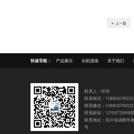
← 上一篇
快速导航：
产品展示
出机现场
关于我们
联系人：经理
联系电话：13880078022
联系微信：13880078022
联系邮箱：1215973999@
联系地址：四川省成都市都
号