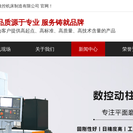
磨数控机床制造有限公司 官网！
品质源于专业 服务铸就品牌
为客户提供高起点、高标准、高质量、高技术含量的产品
机现场
关于我们
新闻中心
荣誉