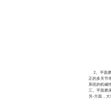
2。平面磨
正的多关节
系统的机械
三。平面磨
另-方面，