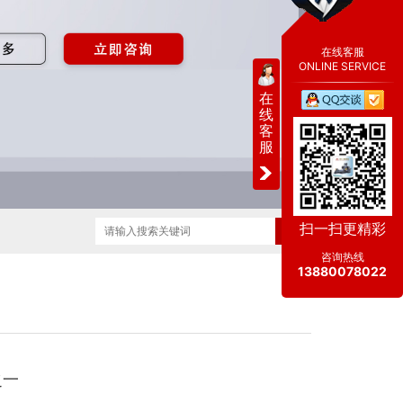
在线客服
ONLINE SERVICE
在
线
客
服
扫一扫更精彩
咨询热线
13880078022
之一