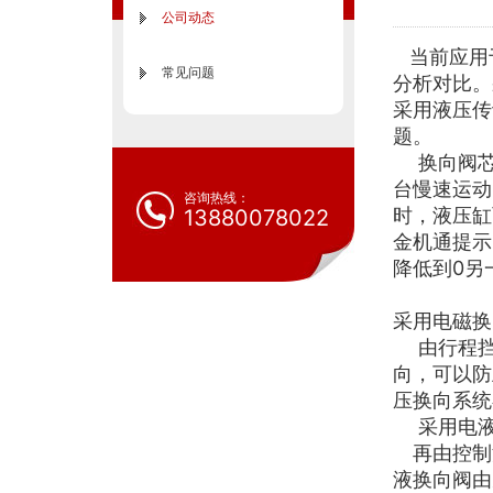
公司动态
当前应用
常见问题
分析对比。
采用液压传
题。
换向阀芯
台慢速运动
咨询热线：
时，液压缸
13880078022
金机通提示
降低到0
采用电磁
由行程挡
向，可以防
压换向系
采用电
再由控制
液换向阀由