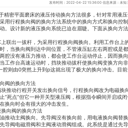
发布时间：2022-04-22 15:36:00 信息来源：未
于精密平面磨床的液压传动换向方法很多，针对常用液压
采用行程换向阀的换向方法系统中的换向方式和换向控
动。设计新的液压换向系统已迫在眉睫。下面从换向方
上联出一拔杆，为采用行程换向阀换向。利用工作台上的
时，当换向阀到达中间位置，不管液压缸左右两腔或是
两腔没有液压力推动，都会使工作台运动停止，因而换向阀
当工作台高速运动时，挡块推动拔杆使换向阀变换方向非
另一腔则由0突然上升到p这就出现了极大的换向冲击。
换向阀的换向方法
块推动行程开关发出换向信号，行程换向阀改为电磁换向
止“死点”但它一种开关型液压阀，根据指令瞬间开启或
统在换向时会有很大的冲击发生。
液换向阀的换向方法
油推动主阀换向。先导阀没有换向前，用电液换向阀替换
先导阀电磁滑阀和主阀液动滑阀组成。此系统是通过先