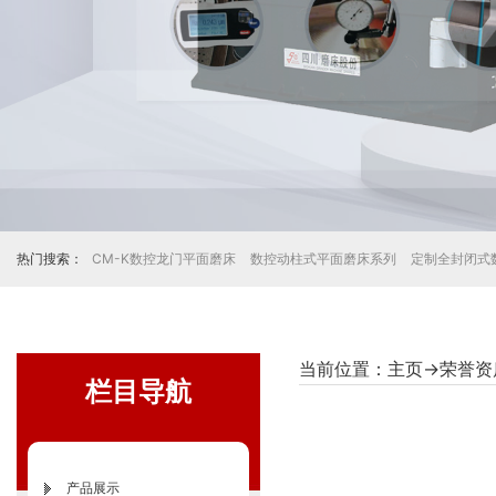
热门搜索：
CM-K数控龙门平面磨床
数控动柱式平面磨床系列
定制全封闭式
当前位置：
主页
→
荣誉资
栏目导航
产品展示