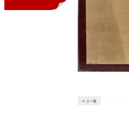
← 上一篇