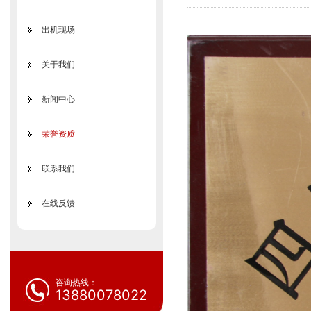
出机现场
关于我们
新闻中心
荣誉资质
联系我们
在线反馈
咨询热线：
13880078022