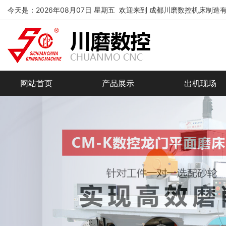
今天是：2026年08月07日 星期五 欢迎来到 成都川磨数控机床制造
网站首页
产品展示
出机现场