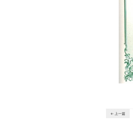
← 上一篇