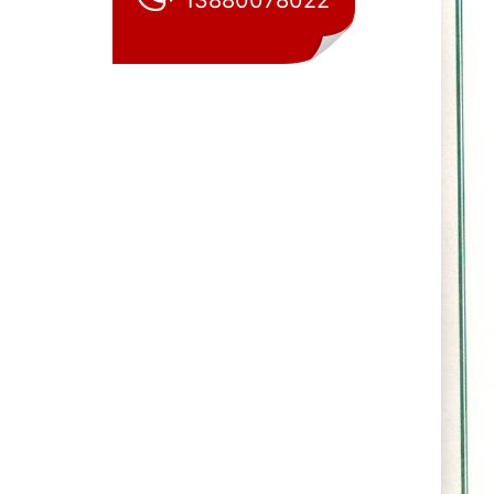
13880078022