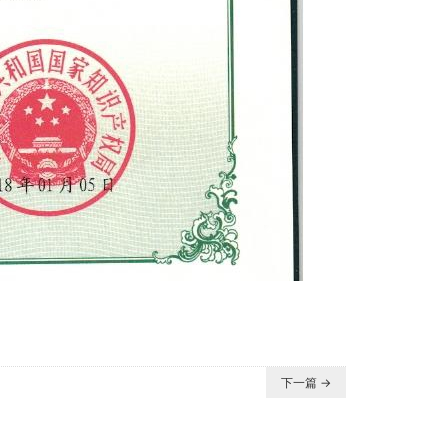
下一篇 →