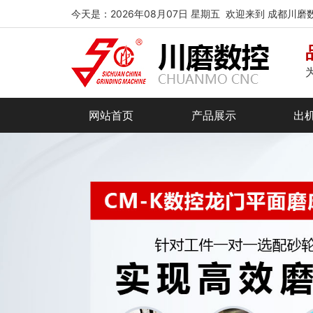
今天是：2026年08月07日 星期五 欢迎来到 成都川
网站首页
产品展示
出