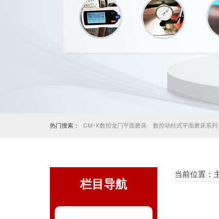
热门搜索：
CM-K数控龙门平面磨床
数控动柱式平面磨床系列
当前位置：
栏目导航