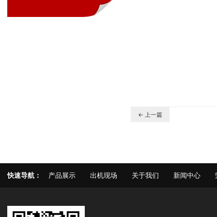
← 上一篇
快速导航：
产品展示
出机现场
关于我们
新闻中心