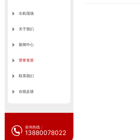
出机现场
关于我们
新闻中心
荣誉资质
联系我们
在线反馈
咨询热线：
13880078022