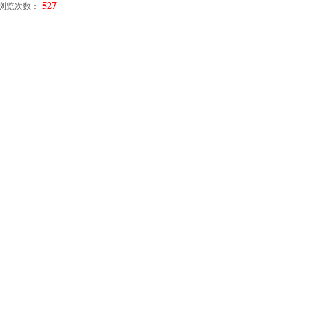
527
知 浏览次数：