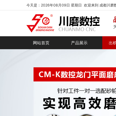
今天是：2026年08月09日 星期日 欢迎来到 成都川
网站首页
产品展示
出