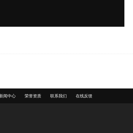
新闻中心
荣誉资质
联系我们
在线反馈