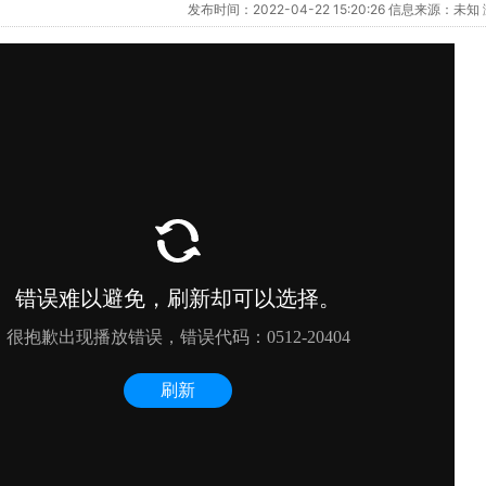
发布时间：2022-04-22 15:20:26 信息来源：未