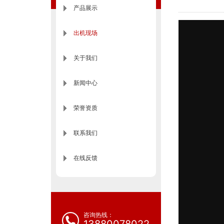
产品展示
出机现场
关于我们
新闻中心
荣誉资质
联系我们
在线反馈
咨询热线：