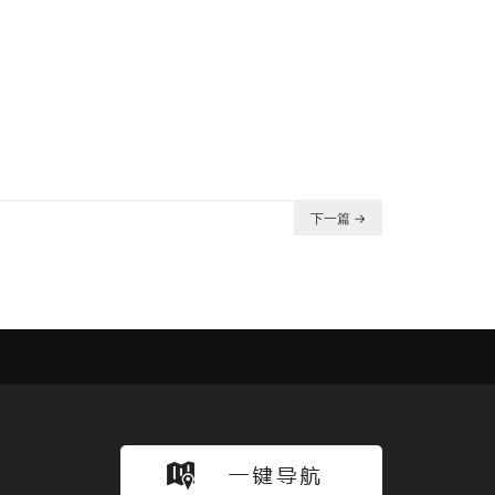
下一篇 →