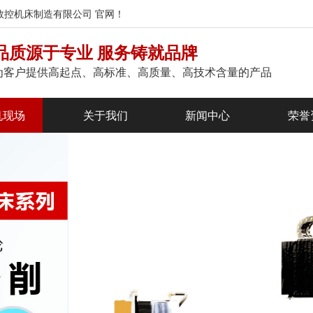
磨数控机床制造有限公司 官网！
品质源于专业 服务铸就品牌
为客户提供高起点、高标准、高质量、高技术含量的产品
机现场
关于我们
新闻中心
荣誉