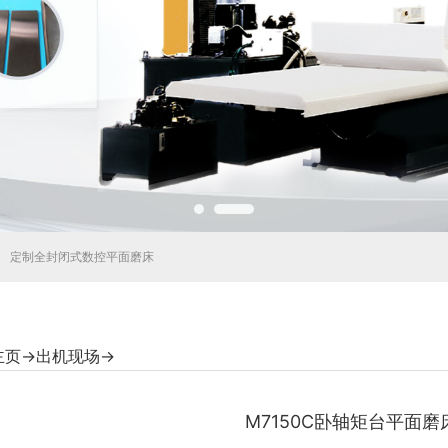
定制全封闭式数控平面磨床
主页
→
出机现场
→
M7150C卧轴矩台平面磨