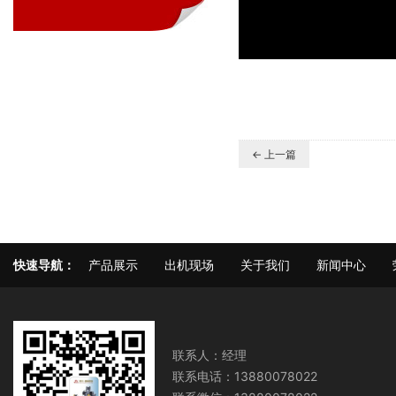
← 上一篇
快速导航：
产品展示
出机现场
关于我们
新闻中心
联系人：经理
联系电话：13880078022