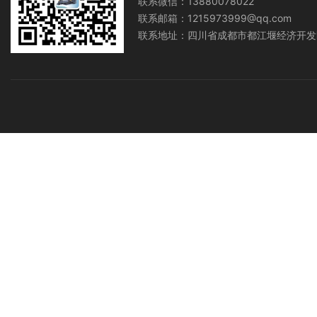
联系微信：13880078022
联系邮箱：1215973999@qq.com
联系地址：四川省成都市都江堰经济开发