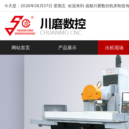
今天是：2026年08月07日 星期五 欢迎来到 成都川磨数控机床制造
网站首页
产品展示
出机现场