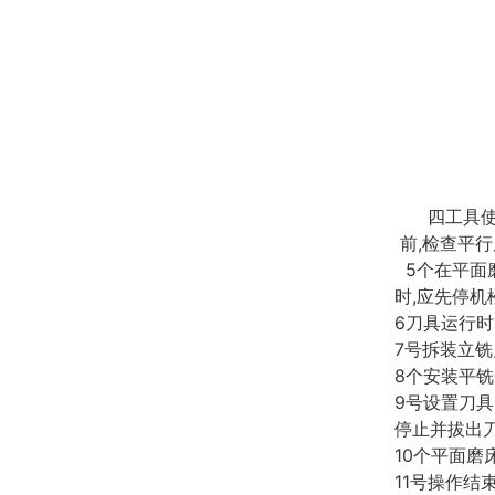
四工具使用
前,检查平行
5个在平面
时,应先停
6刀具运行
7号拆装立铣
8个安装平铣
9号设置刀具
停止并拔出
10个平面
11号操作结