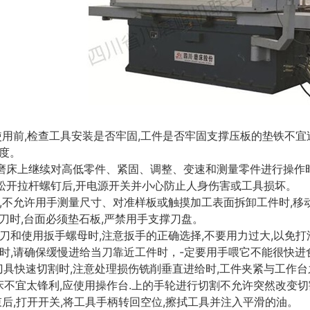
前,检查工具安装是否牢固,工件是否牢固支撑压板的垫铁不宜
度。
磨床上继续对高低零件、紧固、调整、变速和测量零件进行操作时
机松开拉杆螺钉后,开电源开关并小心防止人身伤害或工具损坏。
时,不允许用手测量尺寸、对准样板或触摸加工表面拆卸工件时,移
刀时,台面必须垫石板,严禁用手支撑刀盘。
刀和使用扳手螺母时,注意扳手的正确选择,不要用力过大,以免打
时,请确保缓慢进给当刀靠近工件时，-定要用手喂它不能很快进
刀具快速切割时,注意处理损伤铣削垂直进给时,工件夹紧与工作台
磨床不宜太锋利,应使用操作台.上的手轮进行切割不允许突然改变
束后,打开开关,将工具手柄转回空位,擦拭工具并注入平滑的油。