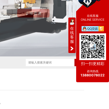
在线客服
ONLINE SERVICE
在
线
客
服
扫一扫更精彩
咨询热线
13880078022
具