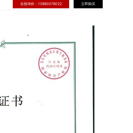
在线询价：13880078022
立即购买