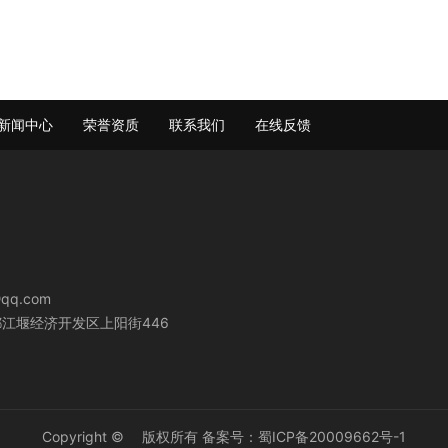
新闻中心
荣誉资质
联系我们
在线反馈
qq.com
江堰经济开发区上阳街446
Copyright © 版权所有
备案号：蜀ICP备20009662号-1