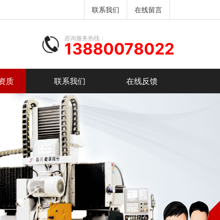
联系我们
在线留言
咨询服务热线：
13880078022
资质
联系我们
在线反馈