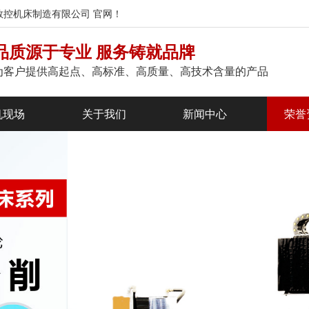
磨数控机床制造有限公司 官网！
品质源于专业 服务铸就品牌
为客户提供高起点、高标准、高质量、高技术含量的产品
机现场
关于我们
新闻中心
荣誉