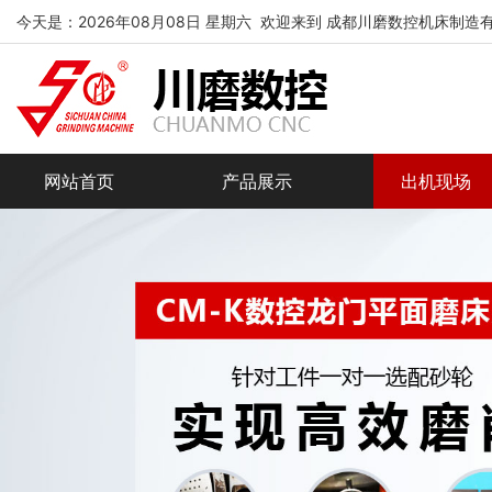
今天是：2026年08月08日 星期六 欢迎来到 成都川磨数控机床制造
网站首页
产品展示
出机现场