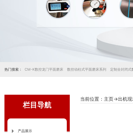
热门搜索：
CM-K数控龙门平面磨床
数控动柱式平面磨床系列
定制全封闭式
当前位置：
主页
→
出机现
栏目导航
产品展示