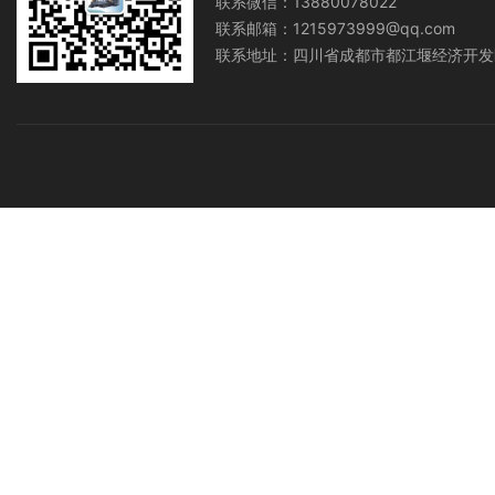
联系微信：13880078022
联系邮箱：1215973999@qq.com
联系地址：四川省成都市都江堰经济开发