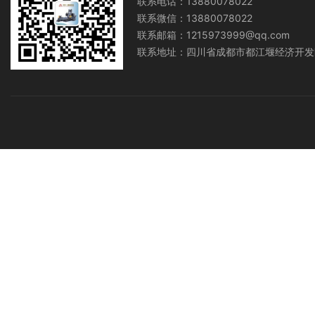
联系电话：13880078022
联系微信：13880078022
联系邮箱：1215973999@qq.com
联系地址：四川省成都市都江堰经济开发