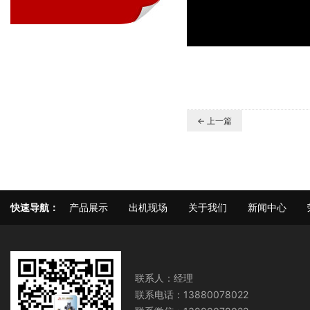
← 上一篇
快速导航：
产品展示
出机现场
关于我们
新闻中心
联系人：经理
联系电话：13880078022